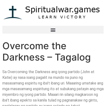
Overcome the
Darkness – Tagalog
Sa Overcoming the Darkness ang iyong partido (John at
Katie) ay nasa isang pagalit na mundo na puno ng
masasamang espiritu ng iba’t ibang uri. Maaaring umatake ang
mga masasamang espiritung ito at subukang patayin ang mga
miyembro ng iyong partido. Maaari rin silang magkaroon ng
iba’t ibang epekto sa kanila tulad ng pagnanakaw ng ginto,
paglalagay ng partido ay isang estado ng takot,