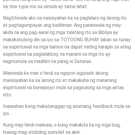
na tina-type mo sa simula ay tama lahat.
Nagtitiwala ako na nasisiyahan ka sa paglalaro ng larong ito
at pagtagumpayan ang kadiliman. Ang paniniwala ng may-
akda na ang pag-aaral ng mga talatang ito sa Bibliya ay
makakatulong din sa iyo sa TOTOONG BUHAY laban sa tunay
na espirituwal na mga hamon na dapat nating harapin sa ating
espirituwal na paglalakbay, na marami sa mga ito ay
nagmumula sa madilim na panig ni Satanas.
Maniwala ka man o hindi sa ngayon sigurado akong
masisiyahan ka sa larong ito at makakuha ng maraming
espirituwal na benepisyo mula sa pagsulong sa mga antas
nito.
Inaasahan kong makatanggap ng anumang feedback mula sa
iyo.
Kung may hindi malinaw, o kung makakita ka ng mga bug,
huwag mag-atubiling sumulat sa akin.