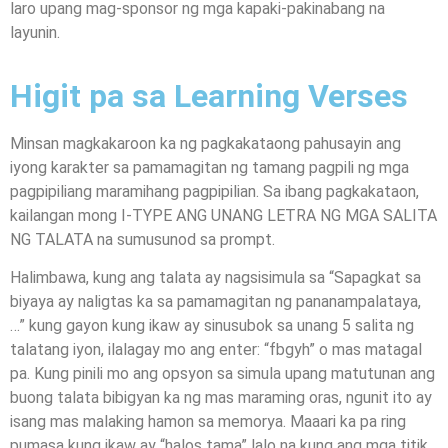
laro upang mag-sponsor ng mga kapaki-pakinabang na
layunin.
Higit pa sa Learning Verses
Minsan magkakaroon ka ng pagkakataong pahusayin ang
iyong karakter sa pamamagitan ng tamang pagpili ng mga
pagpipiliang maramihang pagpipilian. Sa ibang pagkakataon,
kailangan mong I-TYPE ANG UNANG LETRA NG MGA SALITA
NG TALATA na sumusunod sa prompt.
Halimbawa, kung ang talata ay nagsisimula sa “Sapagkat sa
biyaya ay naligtas ka sa pamamagitan ng pananampalataya,
…” kung gayon kung ikaw ay sinusubok sa unang 5 salita ng
talatang iyon, ilalagay mo ang enter: “fbgyh” o mas matagal
pa. Kung pinili mo ang opsyon sa simula upang matutunan ang
buong talata bibigyan ka ng mas maraming oras, ngunit ito ay
isang mas malaking hamon sa memorya. Maaari ka pa ring
pumasa kung ikaw ay “halos tama” lalo na kung ang mga titik