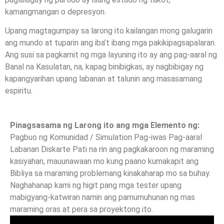
kamangmangan o depresyon.
Upang magtagumpay sa larong ito kailangan mong galugarin
ang mundo at tuparin ang iba’t ibang mga pakikipagsapalaran.
Ang susi sa pagkamit ng mga layuning ito ay ang pag-aaral ng
Banal na Kasulatan, na, kapag binibigkas, ay nagbibigay ng
kapangyarihan upang labanan at talunin ang masasamang
espiritu.
Pinagsasama ng Larong ito ang mga Elemento ng:
Pagbuo ng Komunidad / Simulation Pag-iwas Pag-aaral
Labanan Diskarte Pati na rin ang pagkakaroon ng maraming
kasiyahan, mauunawaan mo kung paano kumakapit ang
Bibliya sa maraming problemang kinakaharap mo sa buhay.
Naghahanap kami ng higit pang mga tester upang
mabigyang-katwiran namin ang pamumuhunan ng mas
maraming oras at pera sa proyektong ito.