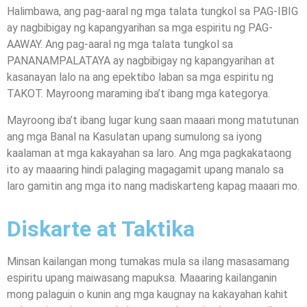
Halimbawa, ang pag-aaral ng mga talata tungkol sa PAG-IBIG
ay nagbibigay ng kapangyarihan sa mga espiritu ng PAG-
AAWAY. Ang pag-aaral ng mga talata tungkol sa
PANANAMPALATAYA ay nagbibigay ng kapangyarihan at
kasanayan lalo na ang epektibo laban sa mga espiritu ng
TAKOT. Mayroong maraming iba’t ibang mga kategorya.
Mayroong iba’t ibang lugar kung saan maaari mong matutunan
ang mga Banal na Kasulatan upang sumulong sa iyong
kaalaman at mga kakayahan sa laro. Ang mga pagkakataong
ito ay maaaring hindi palaging magagamit upang manalo sa
laro gamitin ang mga ito nang madiskarteng kapag maaari mo.
Diskarte at Taktika
Minsan kailangan mong tumakas mula sa ilang masasamang
espiritu upang maiwasang mapuksa. Maaaring kailanganin
mong palaguin o kunin ang mga kaugnay na kakayahan kahit