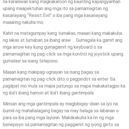
na karaniwan kang magkakaroon ng kaunting kapangyarihan
upang maapektuhan ang mga ito sa pamamagitan ng
kasanayang “Resist Evil” o iba pang mga kasanayang
maaaring nakuha mo.
Kahit na matagumpay kang tumakas, maaari kang makakuha
ng lakas at lumaban sa ibang araw … Gumagala ka gamit ang
mga arrow key kung gumagamit ng keyboard o sa
pamamagitan ng pag-click sa mga kontrol ng joystick upang
gumalaw sa isang telepono.
Maaari kang makipag-ugnayan sa isang bagay sa
pamamagitan ng pag-click dito o pagpindot sa enter. Sa
paglipat mo mula sa mapa patungo sa mapa makakatagpo ka
ng iba’t ibang hamon at iba’t ibang gantimpala.
Minsan ang mga gantimpala ay magbibigay-daan sa iyo na
bumili ng mahahalagang bagay na may halaga sa labanan o
para sa iba pang mga layunin. Makakakuha ka rin ng mga
benepisyo sa pamamagitan ng paggamit ng iyong ginto sa